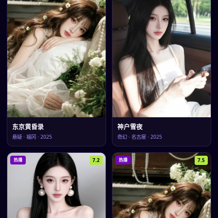
东京黄昏录
神户雪夜
悬疑
·
福冈
·
2025
奇幻
·
名古屋
·
2025
7.2
7.5
热播
热播