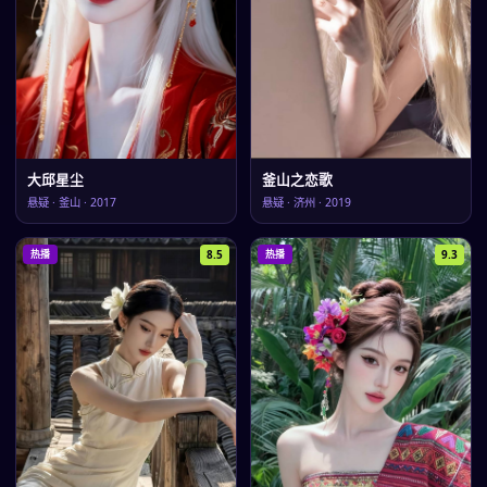
大邱星尘
釜山之恋歌
悬疑
·
釜山
·
2017
悬疑
·
济州
·
2019
8.5
9.3
热播
热播