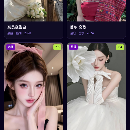
奈良夜告白
首尔·恋歌
悬疑
·
福冈
·
2020
治愈
·
首尔
·
2024
7.8
9.4
热播
热播