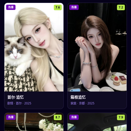
7.6
7.2
热播
热播
首尔·追忆
箱根追忆
剧情
·
首尔
·
2025
家庭
·
京都
·
2025
8.7
7.9
热播
热播