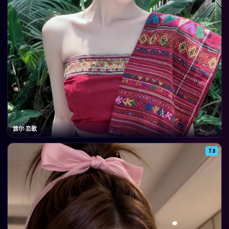
首尔·恋歌
7.8