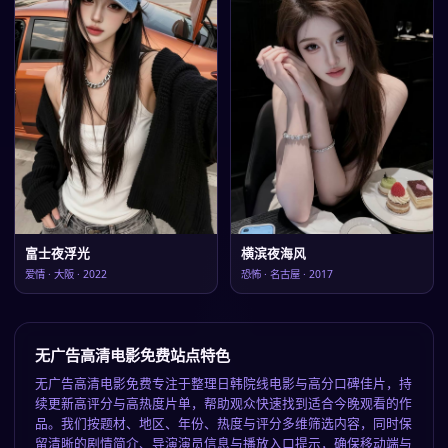
富士夜浮光
横滨夜海风
爱情
·
大阪
·
2022
恐怖
·
名古屋
·
2017
无广告高清电影免费站点特色
无广告高清电影免费专注于整理日韩院线电影与高分口碑佳片，持
续更新高评分与高热度片单，帮助观众快速找到适合今晚观看的作
品。我们按题材、地区、年份、热度与评分多维筛选内容，同时保
留清晰的剧情简介、导演演员信息与播放入口提示，确保移动端与