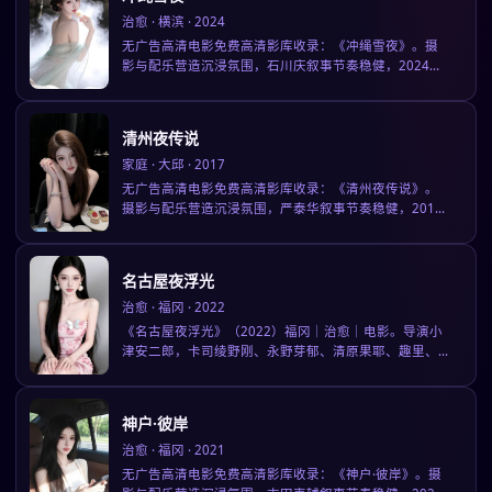
治愈
·
横滨
·
2024
无广告高清电影免费高清影库收录：《冲绳雪夜》。摄
影与配乐营造沉浸氛围，石川庆叙事节奏稳健，2024年
1月27日可无广告高清电影免费在线观看，手机平板多端
流畅播放。
清州夜传说
家庭
·
大邱
·
2017
无广告高清电影免费高清影库收录：《清州夜传说》。
摄影与配乐营造沉浸氛围，严泰华叙事节奏稳健，2017
年2月17日可无广告高清电影免费在线观看，手机平板多
端流畅播放。
名古屋夜浮光
治愈
·
福冈
·
2022
《名古屋夜浮光》（2022）福冈｜治愈｜电影。导演小
津安二郎，卡司绫野刚、永野芽郁、清原果耶、趣里、
滨边美波。2022年1月23日上映，无广告高清电影免费
在线观看，弱网环境也能流畅播。
神户·彼岸
治愈
·
福冈
·
2021
无广告高清电影免费高清影库收录：《神户·彼岸》。摄